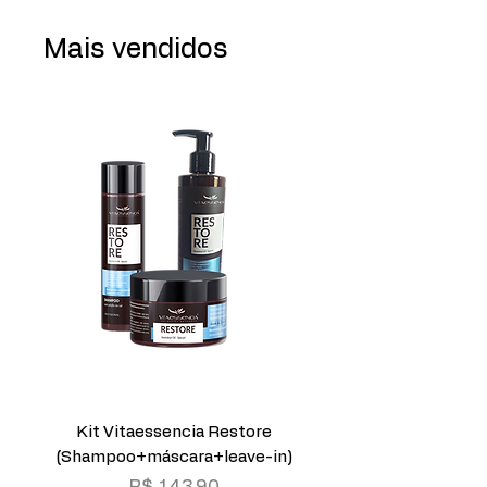
Mais vendidos
Kit Vitaessencia Restore
KIT VITAESSENC
(Shampoo+máscara+leave-in)
(SHAMPOO 250ml+
Preço
R$ 143,90