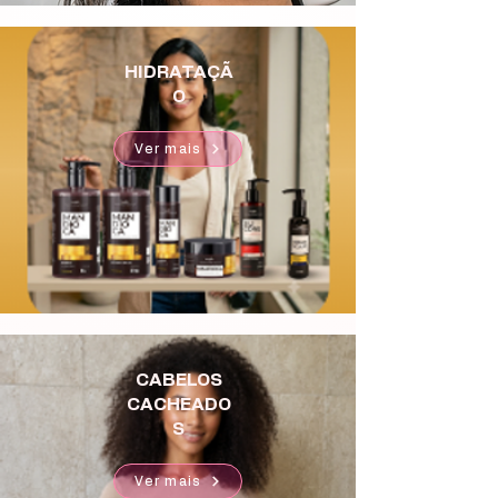
HIDRATAÇÃ
O
Ver mais
CABELOS
CACHEADO
S
Ver mais