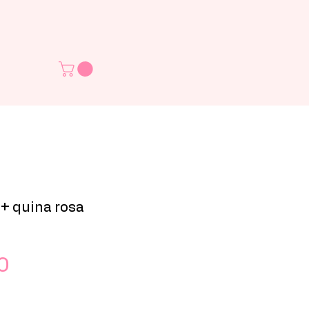
 + quina rosa
Preço
0