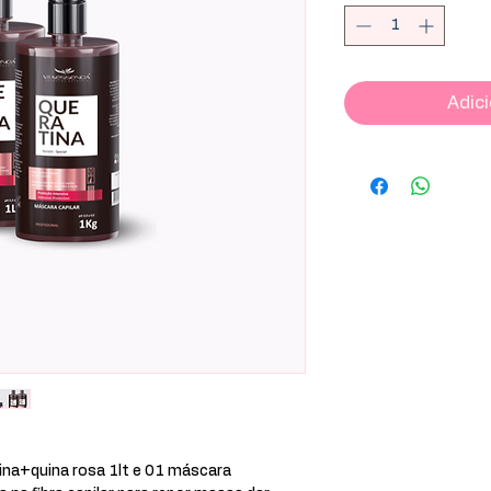
Adici
na+quina rosa 1lt e 01 máscara